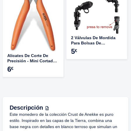
2 Válvulas De Mordida
Para Bolsas De
Hidratación - Boquilla
5
€
Antifugas Con
Alicates De Corte De
Interruptor, Compatible
Precisión - Mini Cortador
Con La Mayoría De
Diagonal Para Alambre
6
€
Mochilas
Hasta 1.3 Mm, Mango
Antideslizante, Para
Electrónica Y Joyería
Descripción
Este monedero de la colección Crust de Anekke es puro
estilo. Inspirado en las capas de la Tierra, combina una
base negra con detalles en blanco terroso que simulan un