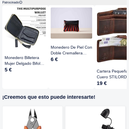
Patrocinado
Monedero De Piel Con
Doble Cremallera
Monedero Billetera
Blanck - Estampado
6 €
Mujer Delgado Bifold -
Cebra Rosa, Hecho A
Cuero PU, Múltiples
5 €
Mano En España, 11
Cartera Pequeña
Ranuras, Cremallera,
X 8 X 1,5 Cm
Cuero STILORD
Compacto
'Monroe' Con
19 €
Protección RFID 
Monedero Compa
¡Creemos que esto puede interesarte!
Para Hombre Y M