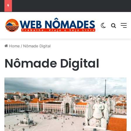
Switch ski
Buscar
M
Home
/
Nômade Digital
Nômade Digital