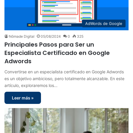
AdWords de Google
Nômade Digital
05/08/2024
0
325
Principales Pasos para Ser un
Especialista Certificado en Google
Adwords
Convertirse en un especialista certificado en Google Adwords
es un objetivo ambicioso, pero totalmente alcanzable. En este
artículo, exploraremos los…
Leer más »