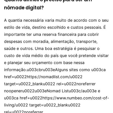
nômade digital?
A quantia necessária varia muito de acordo com o seu
estilo de vida, destino escolhido e custos pessoais. É
importante ter uma reserva financeira para cobrir
despesas com moradia, alimentação, transporte,
saúde e outros. Uma boa estratégia é pesquisar o
custo de vida médio do país que você pretende visitar
e planejar seu orçamento com base nessa
informação.u003cbru003eAlguns sites como u003ca
href=u0022https://nomadlist.com/u0022
target=u0022_blanku0022 rel=u0022noreferrer
noopeneru0022u003eNomad Listu003c/au003e e
u003ca href=u0022https://www.numbeo.com/cost-of-
living/u0022 target=u0022_blanku0022
rel=u0022noreferrer