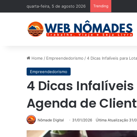
quarta-feira, 5 de agosto 2026
Trending
Home
/
Empreendedorismo
/
4 Dicas Infalíveis para Lo
Empreendedorismo
4 Dicas Infalívei
Agenda de Clien
Nômade Digital
31/01/2026
Última Atualização 31/