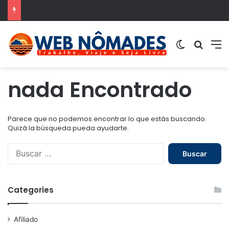
Switch ski
Buscar
M
nada Encontrado
Parece que no podemos encontrar lo que estás buscando.
Quizá la búsqueda pueda ayudarte.
B
u
s
c
Categories
a
r
:
Afiliado