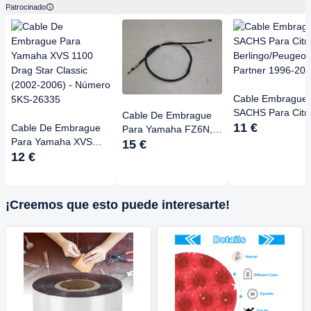
Patrocinado
Cable Embrague
SACHS Para Citr
Cable De Embrague
Berlingo/Peugeot
11 €
Cable De Embrague
Para Yamaha FZ6N,
Partner 1996-20
Para Yamaha XVS
FZ6, FAZER S2
15 €
1100 Drag Star
12 €
(2004-2009) Y
Classic (2002-2006) -
Modelos ABS 2007-
Número 5KS-26335
2009 - Accesorio Moto
¡Creemos que esto puede interesarte!