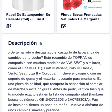
Papel De Estampación En
Flores Secas Prensadas
Caliente (foil) - 3 Cm X
Naturales De Margarita -
120 M, Varios Colores,
48 Piezas Morado
8
6
€
€
Para Papel, Cuero,
Profundo Para
Madera Y Tela
Manualidades, Resina Y
Decoración DIY
Descripción
¿Se te ha roto o desgastado el casquillo de la palanca de
cambios de tu coche? Este recambio de TOPRAN es
compatible con muchos modelos de VW, SEAT y similares,
como el Golf III (1H1), Golf III Variant, Polo III Classic,
Vento, Seat Ibiza II y Córdoba I. Incluye el casquillo con un
soporte de goma y el material necesario para montarlo. Es
una pieza de calidad, que recupera la sensación al cambiar
de marcha y evita holguras. Antes de pedir, verifica bien que
tu modelo exacto está en la lista de compatibilidad (también
busca los números OE 1H0721303 o 1H0798303A). Fácil
de instalar si tienes un poco de maña. ¡Vuelve a disfrutar de
unos cambios suaves y precisos!