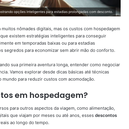
rando opções inteligentes para estadias prolongadas com desconto.
ra muitos nômades digitais, mas os custos com hospedagem
que existem estratégias inteligentes para conseguir
almente em temporadas baixas ou para estadias
es segredos para economizar sem abrir mão do conforto.
jando sua primeira aventura longa, entender como negociar
cia. Vamos explorar desde dicas básicas até técnicas
do mundo para reduzir custos com acomodação.
contos em hospedagem?
rsos para outros aspectos da viagem, como alimentação,
gitais que viajam por meses ou até anos, esses
descontos
eais ao longo do tempo.