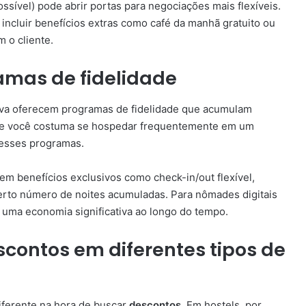
ossível) pode abrir portas para negociações mais flexíveis.
incluir benefícios extras como café da manhã gratuito ou
 o cliente.
amas de fidelidade
erva oferecem programas de fidelidade que acumulam
Se você costuma se hospedar frequentemente em um
nesses programas.
m benefícios exclusivos como check-in/out flexível,
certo número de noites acumuladas. Para nômades digitais
 uma economia significativa ao longo do tempo.
scontos em diferentes tipos de
ferente na hora de buscar
descontos
. Em hostels, por