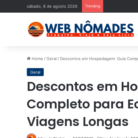
sábado, 8 de agosto 2026
Trending
Home
/
Geral
/
Descontos em Hospedagem: Guia Compl
Geral
Descontos em H
Completo para E
Viagens Longas