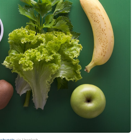
lyshynets
via Unsplash