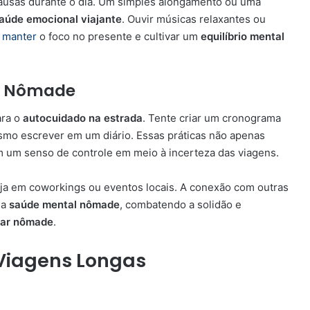
pausas durante o dia. Um simples alongamento ou uma
aúde emocional viajante
. Ouvir músicas relaxantes ou
e
manter
o foco no presente e cultivar um
equilíbrio mental
ar Nômade
ara o
autocuidado na estrada
. Tente criar um cronograma
esmo escrever em um diário. Essas práticas não apenas
 um senso de controle em meio à incerteza das viagens.
eja em coworkings ou eventos locais. A conexão com outras
da
saúde mental nômade
, combatendo a solidão e
ar nômade
.
 Viagens Longas