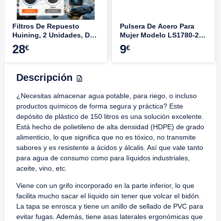
Filtros De Repuesto
Pulsera De Acero Para
Huining, 2 Unidades, De
Mujer Modelo LS1780-2/1,
Carbón Activado De
Colección Urban Woman
28
9
€
€
Coco, Para Sistemas De
De Lotus Style
Filtración Por Gravedad,
Cubos De Agua, 6000
Descripción
Galones O 1 Año De Vida
¿Necesitas almacenar agua potable, para riego, o incluso
productos químicos de forma segura y práctica? Este
depósito de plástico de 150 litros es una solución excelente.
Está hecho de polietileno de alta densidad (HDPE) de grado
alimenticio, lo que significa que no es tóxico, no transmite
sabores y es resistente a ácidos y álcalis. Así que vale tanto
para agua de consumo como para líquidos industriales,
aceite, vino, etc.
Viene con un grifo incorporado en la parte inferior, lo que
facilita mucho sacar el líquido sin tener que volcar el bidón.
La tapa se enrosca y tiene un anillo de sellado de PVC para
evitar fugas. Además, tiene asas laterales ergonómicas que