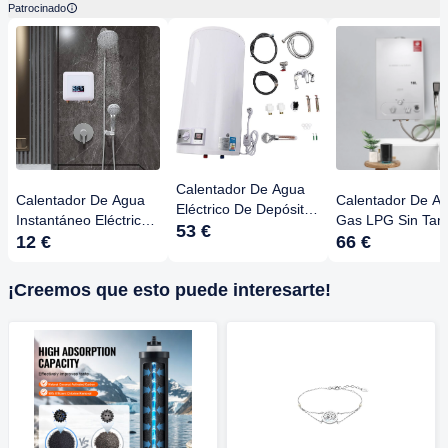
Patrocinado
Calentador De Agua
Calentador De Agua
Calentador De A
Eléctrico De Depósito
Instantáneo Eléctrico
Gas LPG Sin Tan
- 35L/50L/60L/80L,
53 €
5500W – 230V, Ajuste
12 €
16L 32KW - Para
66 €
2000W, Temperatura
Temperatura 30-52°C,
Baño, Cocina,
25-75°C
Para Fregadero De
Autocaravana Y
¡Creemos que esto puede interesarte!
Cocina O Baño
Camping