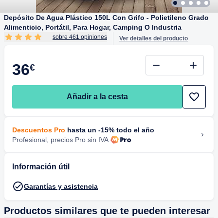
Depósito De Agua Plástico 150L Con Grifo - Polietileno Grado
Alimenticio, Portátil, Para Hogar, Camping O Industria
sobre 461 opiniones
Ver detalles del producto
36
€
Añadir a la cesta
Descuentos Pro
hasta un -15% todo el año
Profesional, precios Pro sin IVA
Información útil
Garantías y asistencia
Productos similares que te pueden interesar