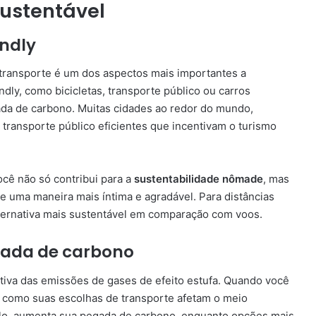
 Sustentável
endly
 transporte é um dos aspectos mais importantes a
ndly, como bicicletas, transporte público ou carros
gada de carbono. Muitas cidades ao redor do mundo,
 transporte público eficientes que incentivam o turismo
ocê não só contribui para a
sustentabilidade nômade
, mas
 uma maneira mais íntima e agradável. Para distâncias
lternativa mais sustentável em comparação com voos.
gada de carbono
ativa das emissões de gases de efeito estufa. Quando você
re como suas escolhas de transporte afetam o meio
plo, aumenta sua pegada de carbono, enquanto opções mais