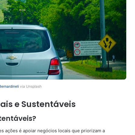
Bernardineli
via Unsplash
cais e Sustentáveis
tentáveis?
s ações é apoiar negócios locais que priorizam a