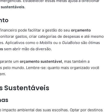
emergências. Estabelecer essas metas ajuda a direcionar
 sustentáveis
.
nto
financeiro pode facilitar a gestão do seu
orçamento
onitorar gastos, criar categorias de despesas e até mesmo
tes. Aplicativos como o
Mobills
ou o
GuiaBolso
são ótimas
ns
sem abrir mão da diversão.
 garante um
orçamento sustentável
, mas também a
as pelo mundo. Lembre-se: quanto mais organizado você
gem.
os Sustentáveis
has
o impacto ambiental das suas escolhas. Optar por destinos